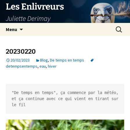
Aller
Les Enlivreurs
au
Juliette Derimay
contenu
Recherc
Menu
20230220
20/02/2023
Blog
,
De temps en temps
detempsentemps
,
eau
,
hiver
"De temps en temps", ça commence par la météo, 
et ça continue avec ce qui vient en tirant sur 
le fil