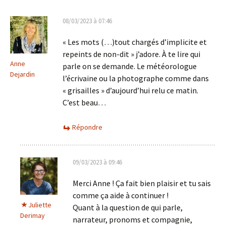
articles
08/03/2023 à 07:46
« Les mots (…)tout chargés d’implicite et
repeints de non-dit » j’adore. À te lire qui
Anne
parle on se demande. Le météorologue
Dejardin
l’écrivaine ou la photographe comme dans
« grisailles » d’aujourd’hui relu ce matin.
C’est beau…
Répondre
09/03/2023 à 09:46
Merci Anne ! Ça fait bien plaisir et tu sais
comme ça aide à continuer !
Juliette
Quant à la question de qui parle,
Derimay
narrateur, pronoms et compagnie,