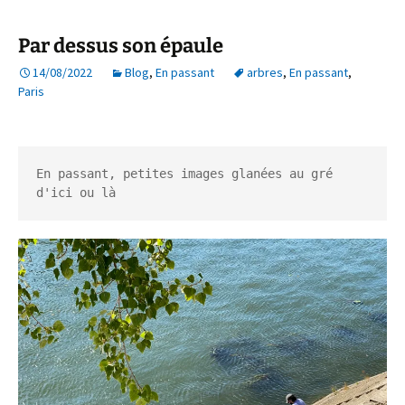
Par dessus son épaule
14/08/2022
Blog
,
En passant
arbres
,
En passant
,
Paris
En passant, petites images glanées au gré 
d'ici ou là