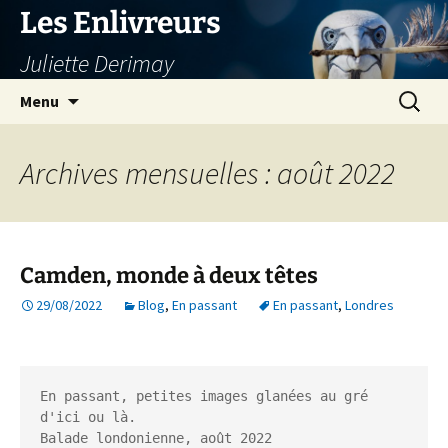
Aller
Les Enlivreurs
au
Juliette Derimay
contenu
Recherc
Menu
Archives mensuelles : août 2022
Camden, monde à deux têtes
29/08/2022
Blog
,
En passant
En passant
,
Londres
En passant, petites images glanées au gré 
d'ici ou là.

Balade londonienne, août 2022