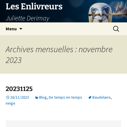
Aller
Les Enlivreurs
au
Juliette Derimay
contenu
Recherc
Menu
Archives mensuelles : novembre
2023
20231125
26/11/2023
Blog
,
De temps en temps
Baudelaire
,
neige