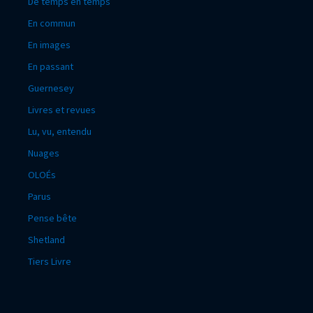
De temps en temps
En commun
En images
En passant
Guernesey
Livres et revues
Lu, vu, entendu
Nuages
OLOÉs
Parus
Pense bête
Shetland
Tiers Livre