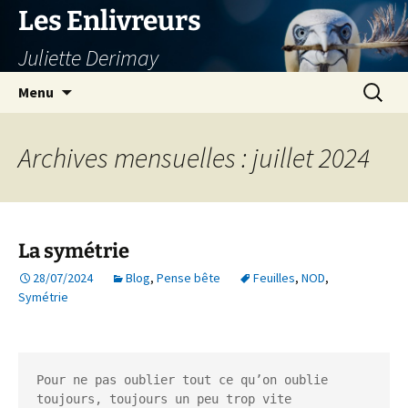
Aller
Les Enlivreurs
au
Juliette Derimay
contenu
Recherc
Menu
Archives mensuelles : juillet 2024
La symétrie
28/07/2024
Blog
,
Pense bête
Feuilles
,
NOD
,
Symétrie
Pour ne pas oublier tout ce qu’on oublie 
toujours, toujours un peu trop vite