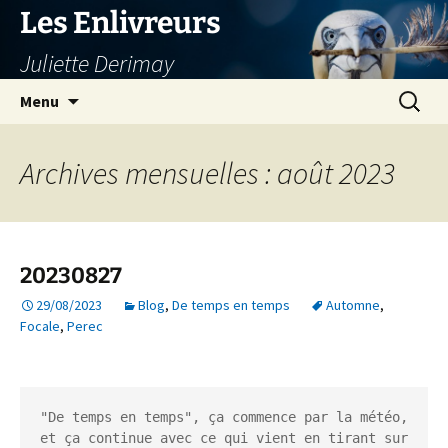
Aller
Les Enlivreurs
au
Juliette Derimay
contenu
Recherc
Menu
Archives mensuelles : août 2023
20230827
29/08/2023
Blog
,
De temps en temps
Automne
,
Focale
,
Perec
"De temps en temps", ça commence par la météo, 
et ça continue avec ce qui vient en tirant sur 