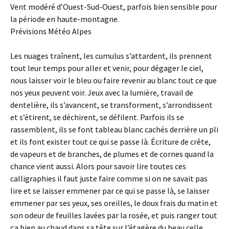
Vent modéré d’Ouest-Sud-Ouest, parfois bien sensible pour
la période en haute-montagne.
Prévisions Météo Alpes
Les nuages traînent, les cumulus s’attardent, ils prennent
tout leur temps pour aller et venir, pour dégager le ciel,
nous laisser voir le bleu ou faire revenir au blanc tout ce que
nos yeux peuvent voir. Jeux avec la lumière, travail de
dentelière, ils s’avancent, se transforment, s’arrondissent
et s’étirent, se déchirent, se défilent. Parfois ils se
rassemblent, ils se font tableau blanc cachés derrière un pli
et ils font exister tout ce qui se passe là. Écriture de crête,
de vapeurs et de branches, de plumes et de cornes quand la
chance vient aussi. Alors pour savoir lire toutes ces
calligraphies il faut juste faire comme si on ne savait pas
lire et se laisser emmener par ce qui se passe là, se laisser
emmener par ses yeux, ses oreilles, le doux frais du matin et
son odeur de feuilles lavées par la rosée, et puis ranger tout
ça bien au chaud dans sa tête sur l’étagère du beau celle