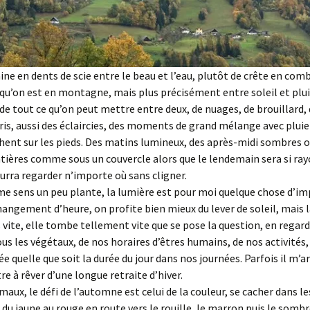
ne en dents de scie entre le beau et l’eau, plutôt de crête en com
qu’on est en montagne, mais plus précisément entre soleil et plui
de tout ce qu’on peut mettre entre deux, de nuages, de brouillard
gris, aussi des éclaircies, des moments de grand mélange avec pluie 
hent sur les pieds. Des matins lumineux, des après-midi sombres o
tières comme sous un couvercle alors que le lendemain sera si ra
urra regarder n’importe où sans cligner.
 sens un peu plante, la lumière est pour moi quelque chose d’im
hangement d’heure, on profite bien mieux du lever de soleil, mais l
vite, elle tombe tellement vite que se pose la question, en regard
ous les végétaux, de nos horaires d’êtres humains, de nos activité
ée quelle que soit la durée du jour dans nos journées. Parfois il m’
e à rêver d’une longue retraite d’hiver.
aux, le défi de l’automne est celui de la couleur, se cacher dans le
 du jaune au rouge en route vers le rouille, le marron puis le somb