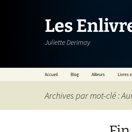
Aller
au
contenu
Les Enlivr
Juliette Derimay
Accueil
Blog
Ailleurs
Livres 
Nuages
Guernesey
Parus
Archives par mot-clé : A
De saison
Shetland
Carnet
Pense bête
OLOÉs
Fin
En passant