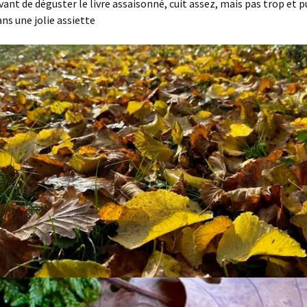
vant de déguster le livre assaisonné, cuit assez, mais pas trop et p
ns une jolie assiette