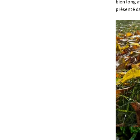
bien long a
présenté da