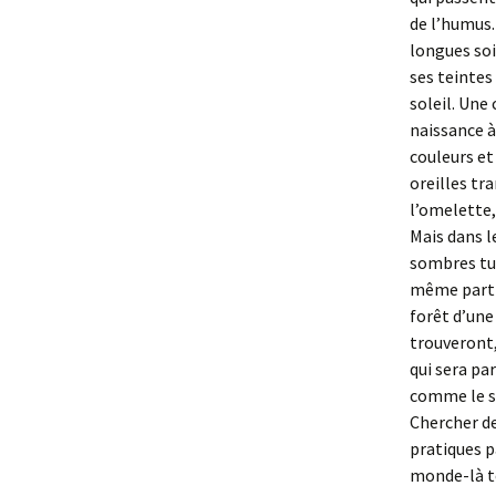
de l’humus.
longues soi
ses teintes 
soleil. Une
naissance à
couleurs e
oreilles tr
l’omelette,
Mais dans l
sombres tub
même parti
forêt d’une
trouveront,
qui sera par
comme le se
Chercher d
pratiques p
monde-là to