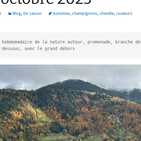
5
Blog
,
De saison
Automne
,
champignons
,
chenille
,
couleurs
n commun
hallenge Kenya
 hebdomadaire de la nature autour, promenade, branche des
 dessous, avec le grand dehors