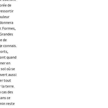
orée de
ressortir
couleur
i donnera
r. Formes,
 Grandes
re de
je connais.
morts,
font quand
ener en
 sol où se
uvert aussi
ier tout
 la terre.
 cas des
dans ce
min reste