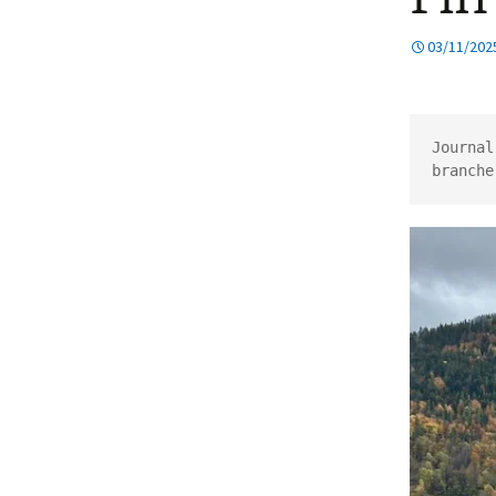
De temps en temps
03/11/202
En images
E
Chantiers
C
Journal
branche