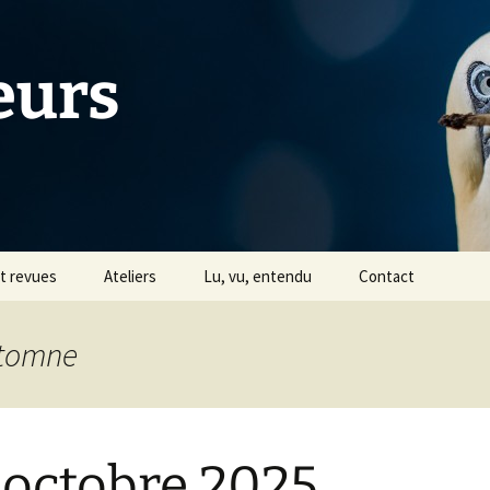
eurs
et revues
Ateliers
Lu, vu, entendu
Contact
Tiers Livre
utomne
s
Avec Céline Jentzsch
Historique
 octobre 2025