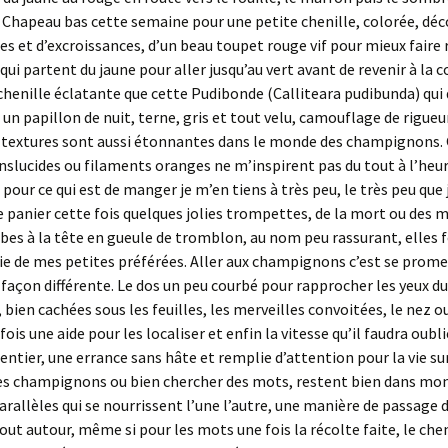
 Chapeau bas cette semaine pour une petite chenille, colorée, déc
es et d’excroissances, d’un beau toupet rouge vif pour mieux faire 
qui partent du jaune pour aller jusqu’au vert avant de revenir à la 
 chenille éclatante que cette Pudibonde (Calliteara pudibunda) qu
 un papillon de nuit, terne, gris et tout velu, camouflage de rigueu
t textures sont aussi étonnantes dans le monde des champignons.
anslucides ou filaments oranges ne m’inspirent pas du tout à l’heu
 pour ce qui est de manger je m’en tiens à très peu, le très peu que 
e panier cette fois quelques jolies trompettes, de la mort ou des 
es à la tête en gueule de tromblon, au nom peu rassurant, elles 
e de mes petites préférées. Aller aux champignons c’est se prom
 façon différente. Le dos un peu courbé pour rapprocher les yeux du
 bien cachées sous les feuilles, les merveilles convoitées, le nez o
fois une aide pour les localiser et enfin la vitesse qu’il faudra oubl
ntier, une errance sans hâte et remplie d’attention pour la vie sur
es champignons ou bien chercher des mots, restent bien dans mon
arallèles qui se nourrissent l’une l’autre, une manière de passage 
ut autour, même si pour les mots une fois la récolte faite, le che