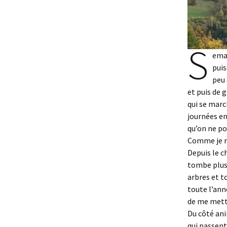
S
emai
puis
peu 
et puis de 
qui se marc
journées en
qu’on ne po
Comme je me
Depuis le c
tombe plus 
arbres et t
toute l’ann
de me mettr
Du côté anim
qui passent