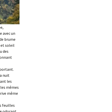
be,
e avec un
, de brume
et soleil
u des
yonnant
portant.
a nuit
ant les
s, les mêmes
arrive même
s feuilles
re odorant