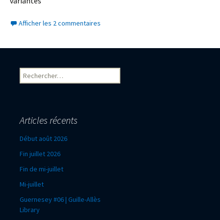
variantes
Afficher les 2 commentaires
Rechercher :
Articles récents
Début août 2026
Fin juillet 2026
Fin de mi-juillet
Mi-juillet
Guernesey #06 | Guille-Allès
Library