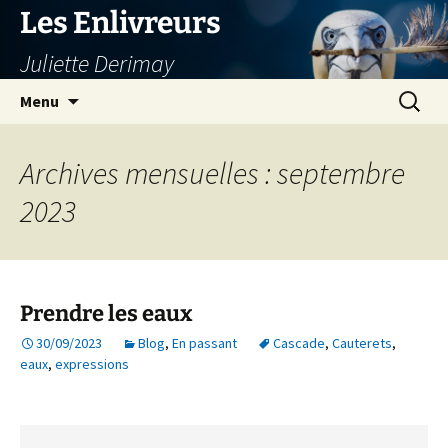
Aller
Les Enlivreurs
au
Juliette Derimay
contenu
Recherc
Menu
Archives mensuelles : septembre
2023
Prendre les eaux
30/09/2023
Blog
,
En passant
Cascade
,
Cauterets
,
eaux
,
expressions