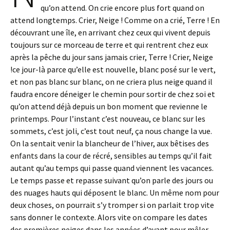
qu’on attend. On crie encore plus fort quand on
attend longtemps. Crier, Neige ! Comme on a crié, Terre ! En
découvrant une île, en arrivant chez ceux qui vivent depuis
toujours sur ce morceau de terre et qui rentrent chez eux
après la pêche du jour sans jamais crier, Terre ! Crier, Neige
!ce jour-là parce qu’elle est nouvelle, blanc posé sur le vert,
et non pas blanc sur blanc, on ne criera plus neige quand il
faudra encore déneiger le chemin pour sortir de chez soi et
qu’on attend déjà depuis un bon moment que revienne le
printemps. Pour l’instant c’est nouveau, ce blanc sur les
sommets, c’est joli, c’est tout neuf, ça nous change la vue.
On la sentait venir la blancheur de l’hiver, aux bêtises des
enfants dans la cour de récré, sensibles au temps qu’il fait
autant qu’au temps qui passe quand viennent les vacances.
Le temps passe et repasse suivant qu’on parle des jours ou
des nuages hauts qui déposent le blanc. Un même nom pour
deux choses, on pourrait s’y tromper si on parlait trop vite
sans donner le contexte. Alors vite on compare les dates
des premières neiges dans les années d’avant pour mêler