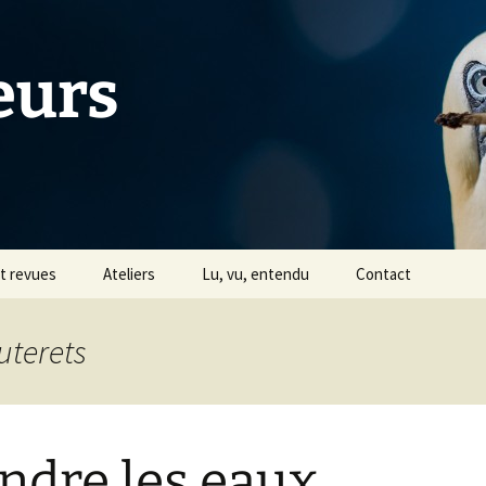
eurs
et revues
Ateliers
Lu, vu, entendu
Contact
Tiers Livre
uterets
s
Avec Céline Jentzsch
Historique
ndre les eaux