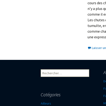
cours des c
n’y a plus 
comme il en
Les chutes 
tumulte, em
comme chang
une express
Laisser u
Rechercher :
A
D
Fi
Catégories
Fi
Mi
Ailleurs