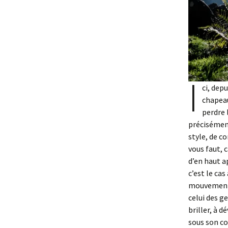
I
ci, dep
chapeau
perdre 
précisément
style, de co
vous faut, 
d’en haut a
c’est le cas
mouvement. 
celui des g
briller, à d
sous son cou