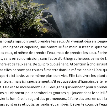
uis longtemps, on vient prendre les eaux. On y venait déjà en longu
, redingote et capeline, une ombrelle à la main. Il n’est ici questio
les eaux, ni même de prendre l’eau, mais de prendre les eaux. Écrire
, sans erreur, omission, sans faute d’orthographe sous peine de f
ntre et de faux sens. De qui pro quo gênant. Attention à choisir just
car elles ne sont pas toutes à mettre dans le même panier. L’eau q
pporte ici la vie, voire même plusieurs vies. Elle fait vivre les pla
 ailleurs, mais ici, spécialement, s’il est question d’humains, elle 
Elle est le mouvement. Celui des gens qui viennent pour y prendr
ens qui viennent pour admirer les gouttes qui jouent dans le soleil à
évier la lumière, le regard des promeneurs, à faire des arcs en ciel. L
rs sont usés et polis, arrondis et cambrés. Dévier le cours de l’eau