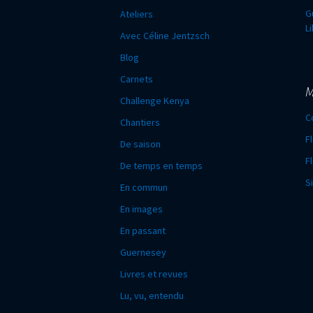
G
Ateliers
L
Avec Céline Jentzsch
Blog
Carnets
M
Challenge Kenya
C
Chantiers
F
De saison
F
De temps en temps
S
En commun
En images
En passant
Guernesey
Livres et revues
Lu, vu, entendu