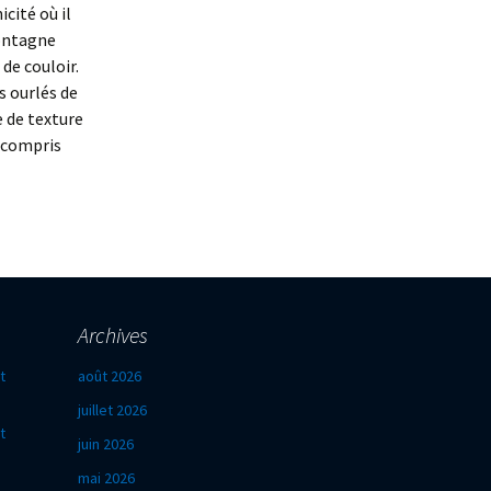
cité où il
montagne
de couloir.
s ourlés de
 de texture
n compris
Archives
t
août 2026
juillet 2026
t
juin 2026
mai 2026