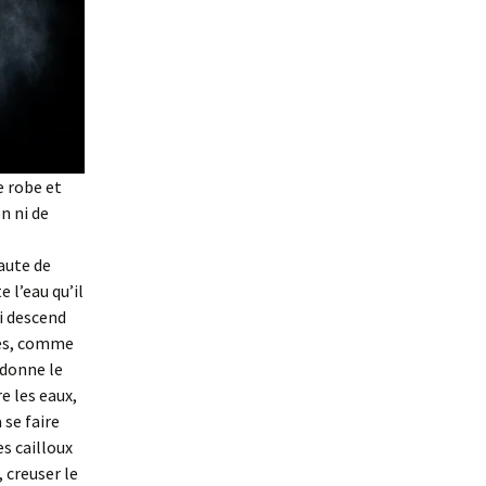
e robe et
n ni de
aute de
e l’eau qu’il
ui descend
ntes, comme
redonne le
e les eaux,
 se faire
es cailloux
, creuser le