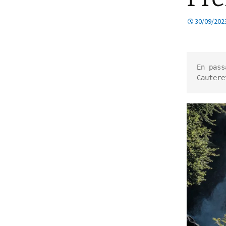
De temps en temps
30/09/202
En images
E
Chantiers
C
En pass
Cautere