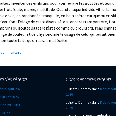
hutes, inventer des embruns pour voir revivre les gouttes et leur uni
que flot, foule, marée, multitude. Quand chaque individu vit ici la 
 a envie, en randonnée tranquille, en bain thérapeutique ou en ski 
d’eau font l’éloge de cette diversité, eau encore transparente, flot
bruns ou gouttelettes légères comme du brouillard, l’eau change
e de couleur et de physionomie le visage de celui qui aurait bie
ion toute faite qu’on aurait mal écrite
n commentaire
rticles récents
Commentaires récents
ébut août 2026
Juliette Derimay
dans
Début aoû
2026
n juillet 2026
Juliette Derimay
dans
Début aoû
n de mi-juillet
2026
-juillet
CNOCKAERT Jean Claude
dans