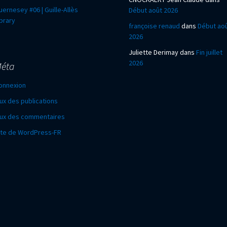
uernesey #06 | Guille-Allès
Début août 2026
ibrary
françoise renaud
dans
Début ao
2026
Juliette Derimay
dans
Fin juillet
2026
éta
onnexion
lux des publications
lux des commentaires
ite de WordPress-FR