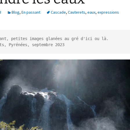
3
Blog
,
En passant
Cascade
,
Cauterets
,
eaux
,
expressions
n commun
hallenge Kenya
ant, petites images glanées au gré d'ici ou là.

ts, Pyrénées, septembre 2023