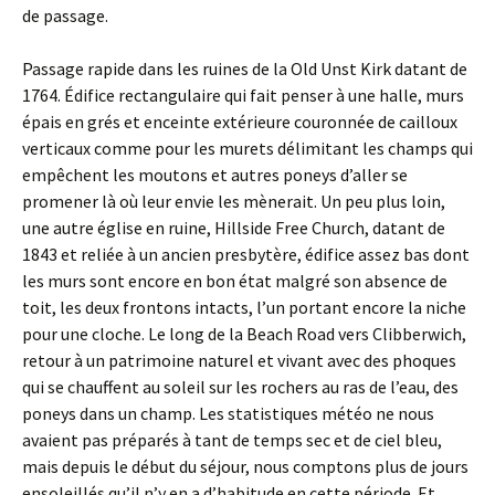
de passage.
Passage rapide dans les ruines de la Old Unst Kirk datant de
1764. Édifice rectangulaire qui fait penser à une halle, murs
épais en grés et enceinte extérieure couronnée de cailloux
verticaux comme pour les murets délimitant les champs qui
empêchent les moutons et autres poneys d’aller se
promener là où leur envie les mènerait. Un peu plus loin,
une autre église en ruine, Hillside Free Church, datant de
1843 et reliée à un ancien presbytère, édifice assez bas dont
les murs sont encore en bon état malgré son absence de
toit, les deux frontons intacts, l’un portant encore la niche
pour une cloche. Le long de la Beach Road vers Clibberwich,
retour à un patrimoine naturel et vivant avec des phoques
qui se chauffent au soleil sur les rochers au ras de l’eau, des
poneys dans un champ. Les statistiques météo ne nous
avaient pas préparés à tant de temps sec et de ciel bleu,
mais depuis le début du séjour, nous comptons plus de jours
ensoleillés qu’il n’y en a d’habitude en cette période. Et