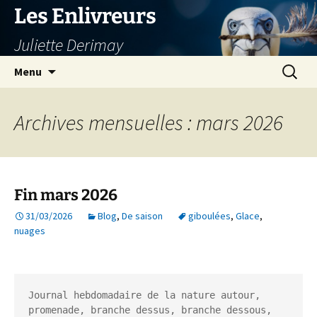
Aller
Les Enlivreurs
au
Juliette Derimay
contenu
Recherc
Menu
Archives mensuelles : mars 2026
Fin mars 2026
31/03/2026
Blog
,
De saison
giboulées
,
Glace
,
nuages
Journal hebdomadaire de la nature autour, 
promenade, branche dessus, branche dessous, 