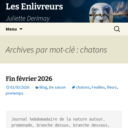
Aller
Les Enlivreurs
au
Juliette Derimay
contenu
Recherc
Menu
Archives par mot-clé : chatons
Fin février 2026
02/03/2026
Blog
,
De saison
chatons
,
Feuilles
,
fleurs
,
printemps
Journal hebdomadaire de la nature autour, 
promenade, branche dessus, branche dessous, 