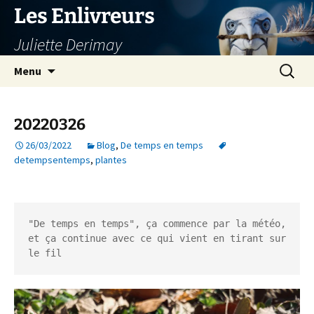
Aller
Les Enlivreurs
au
Juliette Derimay
contenu
Recherc
Menu
20220326
26/03/2022
Blog
,
De temps en temps
detempsentemps
,
plantes
"De temps en temps", ça commence par la météo, 
et ça continue avec ce qui vient en tirant sur 
le fil