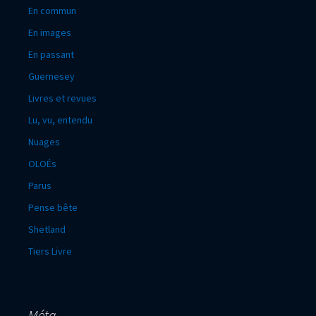
En commun
En images
En passant
Guernesey
Livres et revues
Lu, vu, entendu
Nuages
OLOÉs
Parus
Pense bête
Shetland
Tiers Livre
Méta