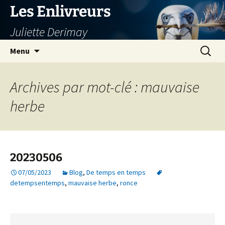
Aller
Les Enlivreurs
au
Juliette Derimay
contenu
Recherc
Menu
Archives par mot-clé : mauvaise
herbe
20230506
07/05/2023
Blog
,
De temps en temps
detempsentemps
,
mauvaise herbe
,
ronce