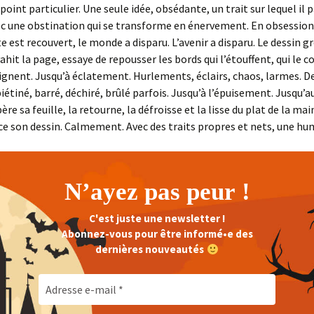
point particulier. Une seule idée, obsédante, un trait sur lequel il 
c une obstination qui se transforme en énervement. En obsession.
e est recouvert, le monde a disparu. L’avenir a disparu. Le dessin g
ahit la page, essaye de repousser les bords qui l’étouffent, qui le 
eignent. Jusqu’à éclatement. Hurlements, éclairs, chaos, larmes. D
iétiné, barré, déchiré, brûlé parfois. Jusqu’à l’épuisement. Jusqu’au
père sa feuille, la retourne, la défroisse et la lisse du plat de la mai
 son dessin. Calmement. Avec des traits propres et nets, une hum
N’ayez pas peur !
C'est juste une newsletter !
Abonnez-vous pour être informé•e des
dernières nouveautés