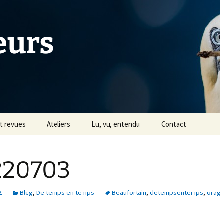
eurs
et revues
Ateliers
Lu, vu, entendu
Contact
Tiers Livre
220703
s
Avec Céline Jentzsch
Historique
2
Blog
,
De temps en temps
Beaufortain
,
detempsentemps
,
ora