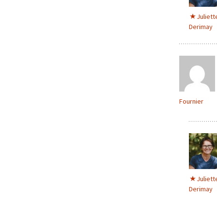
Juliett
Derimay
Fournier
Juliett
Derimay