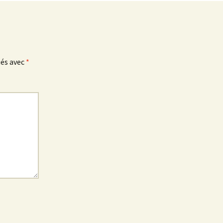
ués avec
*