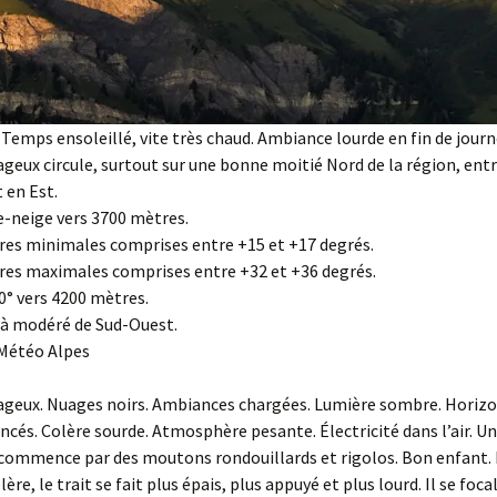
 Temps ensoleillé, vite très chaud. Ambiance lourde en fin de journ
geux circule, surtout sur une bonne moitié Nord de la région, entr
 en Est.
e-neige vers 3700 mètres.
es minimales comprises entre +15 et +17 degrés.
es maximales comprises entre +32 et +36 degrés.
° vers 4200 mètres.
 à modéré de Sud-Ouest.
 Météo Alpes
ageux. Nuages noirs. Ambiances chargées. Lumière sombre. Horiz
oncés. Colère sourde. Atmosphère pesante. Électricité dans l’air. Un
commence par des moutons rondouillards et rigolos. Bon enfant. E
ère, le trait se fait plus épais, plus appuyé et plus lourd. Il se foca