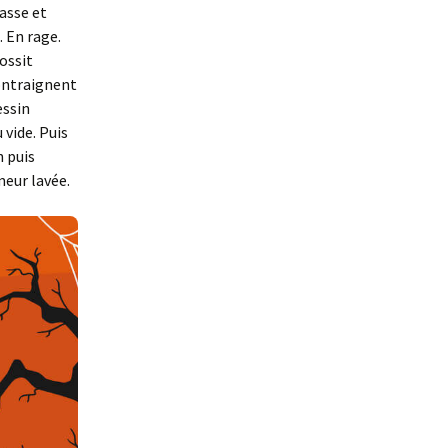
passe et
 En rage.
rossit
contraignent
essin
 vide. Puis
n puis
eur lavée.