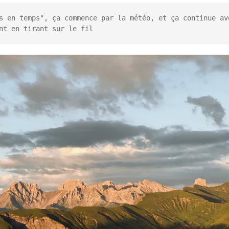
s en temps", ça commence par la météo, et ça continue ave
nt en tirant sur le fil
n commun
hallenge Kenya