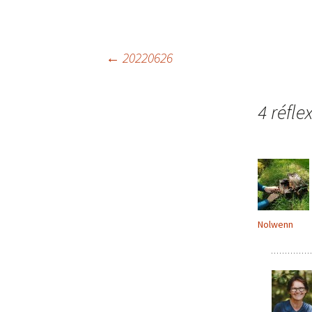
Navigation
←
20220626
des
4 réfle
articles
Nolwenn