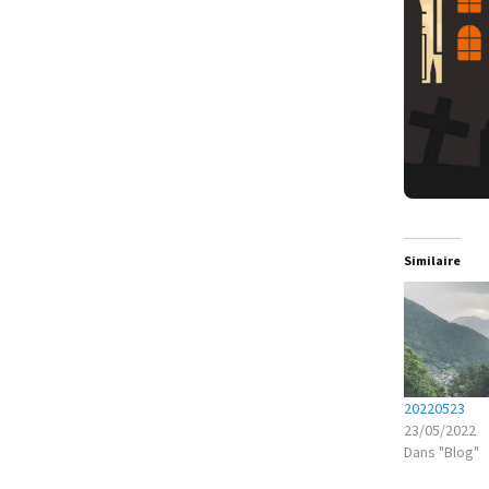
Similaire
20220523
23/05/2022
Dans "Blog"