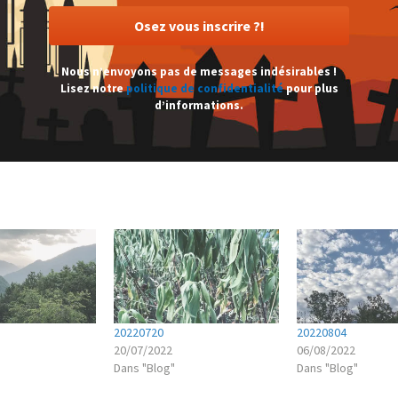
Nous n’envoyons pas de messages indésirables !
Lisez notre
politique de confidentialité
pour plus
d’informations.
20220720
20220804
20/07/2022
06/08/2022
Dans "Blog"
Dans "Blog"