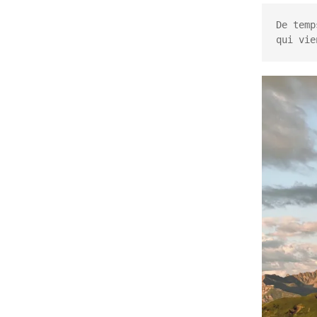
De temps en temps
De temp
qui vie
En images
E
Chantiers
C