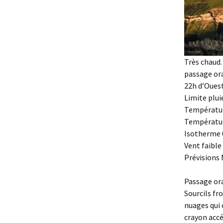
Très chaud.
passage ora
22h d’Ouest
Limite plui
Températur
Températur
Isotherme 0
Vent faible
Prévisions
Passage or
Sourcils fr
nuages qui 
crayon accél