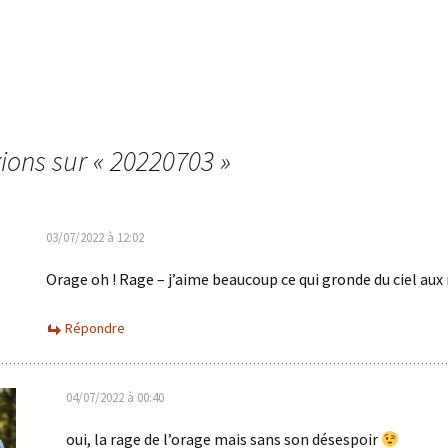
xions sur «
20220703
»
03/07/2022 à 12:02
Orage oh ! Rage – j’aime beaucoup ce qui gronde du ciel au
Répondre
04/07/2022 à 00:40
oui, la rage de l’orage mais sans son désespoir