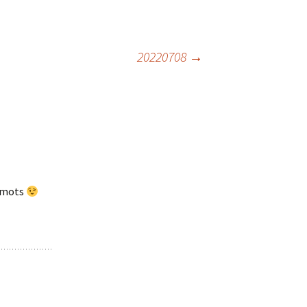
20220708
→
x mots