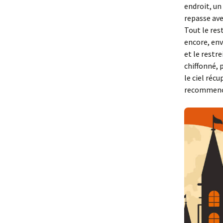
endroit, un 
repasse ave
Tout le rest
encore, env
et le restr
chiffonné, p
le ciel récu
recommence