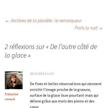
Navigation
←
Archives de la planète : le remorqueur
Paris la nuit
→
des
2 réflexions sur «
De l’autre côté de
articles
la glace
»
26/12/2023 à 11:19
De fines et belles observations qui viennent
enrichir l’image proche de la gravure,
françoise
surface de la glace lisse pourtant mais qui
renaud
délivre grâce aux mots des pleins et des
creux