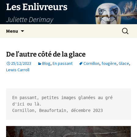
Aller
Les Enlivreurs
au
Juliette Derimay
contenu
Recherc
Menu
De l’autre côté de la glace
25/12/2023
Blog
,
En passant
Cornillon
,
fougère
,
Glace
,
Lewis Carroll
En passant, petites images glanées au gré 
d'ici ou là.

Cornillon, Beaufortain, décembre 2023