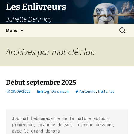
Aller
Les Enlivreurs
au
Juliette Derimay
contenu
Recherc
Menu
Archives par mot-clé : lac
Début septembre 2025
08/09/2025
Blog
,
De saison
Automne
,
fruits
,
lac
Journal hebdomadaire de la nature autour, 
promenade, branche dessus, branche dessous, 
avec le grand dehors