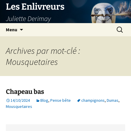
Aller
Les Enlivreurs
au
Juliette Derimay
contenu
Recherc
Menu
Archives par mot-clé :
Mousquetaires
Chapeau bas
14/10/2024
Blog
,
Pense bête
champignons
,
Dumas
,
Mousquetaires