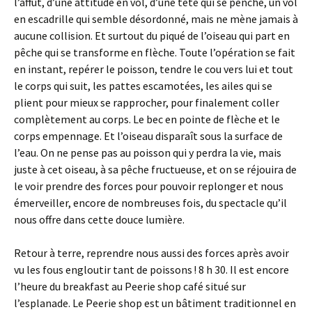
l’affut, d’une attitude en vol, d’une tête qui se penche, un vol
en escadrille qui semble désordonné, mais ne mène jamais à
aucune collision. Et surtout du piqué de l’oiseau qui part en
pêche qui se transforme en flèche. Toute l’opération se fait
en instant, repérer le poisson, tendre le cou vers lui et tout
le corps qui suit, les pattes escamotées, les ailes qui se
plient pour mieux se rapprocher, pour finalement coller
complètement au corps. Le bec en pointe de flèche et le
corps empennage. Et l’oiseau disparaît sous la surface de
l’eau. On ne pense pas au poisson qui y perdra la vie, mais
juste à cet oiseau, à sa pêche fructueuse, et on se réjouira de
le voir prendre des forces pour pouvoir replonger et nous
émerveiller, encore de nombreuses fois, du spectacle qu’il
nous offre dans cette douce lumière.
Retour à terre, reprendre nous aussi des forces après avoir
vu les fous engloutir tant de poissons ! 8 h 30. Il est encore
l’heure du breakfast au Peerie shop café situé sur
l’esplanade. Le Peerie shop est un bâtiment traditionnel en