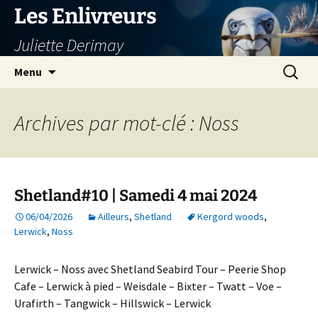
Aller
Les Enlivreurs
au
Juliette Derimay
contenu
Recherc
Menu
Archives par mot-clé : Noss
Shetland#10 | Samedi 4 mai 2024
06/04/2026
Ailleurs
,
Shetland
Kergord woods
,
Lerwick
,
Noss
Lerwick – Noss avec Shetland Seabird Tour – Peerie Shop
Cafe – Lerwick à pied – Weisdale – Bixter – Twatt – Voe –
Urafirth – Tangwick – Hillswick – Lerwick