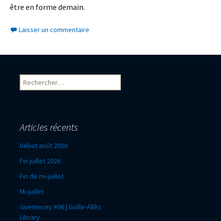
être en forme demain.
Laisser un commentaire
Rechercher :
Articles récents
Début août 2026
Fin juillet 2026
Fin de mi-juillet
Mi-juillet
Guernesey #06 | Guille-Allès
Library