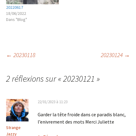
20220617
18/06/2022
Dans "Blog"
Navigation
←
20230118
20230124
→
des
2 réflexions sur «
20230121
»
articles
22/01/2023 à 11:23
Garder la tête froide dans ce paradis blanc,
l’enivrement des mots Merci Juliette
Strange
Jazzy