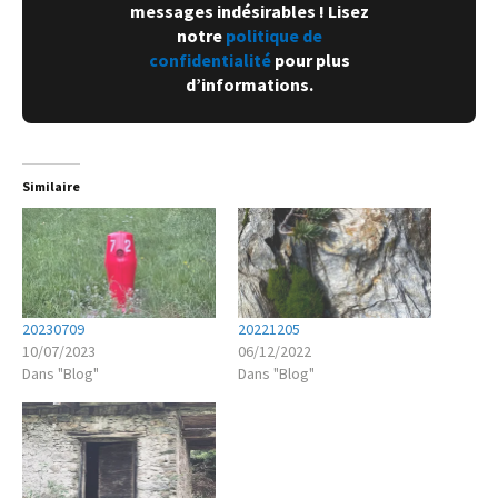
messages indésirables ! Lisez
notre
politique de
confidentialité
pour plus
d’informations.
Similaire
20230709
20221205
10/07/2023
06/12/2022
Dans "Blog"
Dans "Blog"