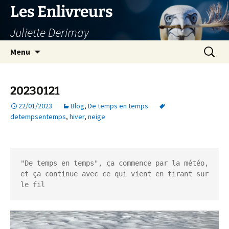
Aller
Les Enlivreurs
au
Juliette Derimay
contenu
Recherc
Menu
20230121
22/01/2023
Blog
,
De temps en temps
detempsentemps
,
hiver
,
neige
"De temps en temps", ça commence par la météo, 
et ça continue avec ce qui vient en tirant sur 
le fil