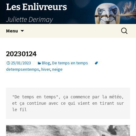
Aller
Les Enlivreurs
au
Juliette Derimay
contenu
Recherc
Menu
20230124
25/01/2023
Blog
,
De temps en temps
detempsentemps
,
hiver
,
neige
"De temps en temps", ça commence par la météo, 
et ça continue avec ce qui vient en tirant sur 
le fil