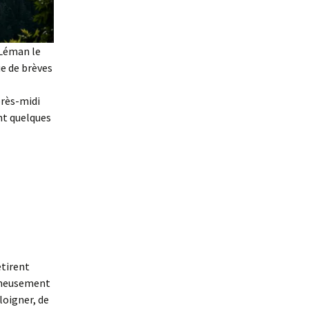
 Léman le
e de brèves
près-midi
ant quelques
étirent
igneusement
loigner, de