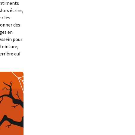
sentiments
lors écrire,
er les
 donner des
ages en
dessein pour
teinture,
rrière qui