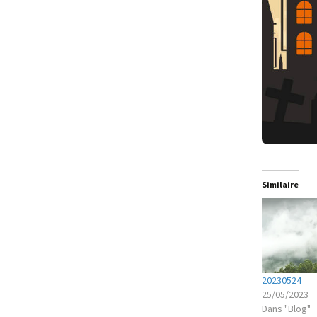
Similaire
20230524
25/05/2023
Dans "Blog"