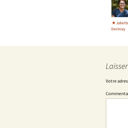
Juliett
Derimay
Laisse
Votre adres
Commenta