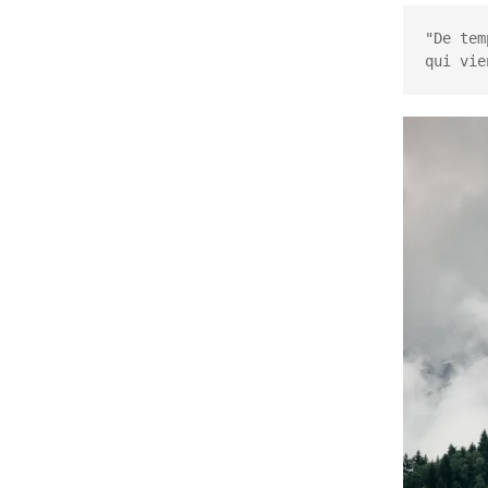
De temps en temps
"De tem
qui vie
En images
E
Chantiers
C