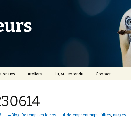
eurs
et revues
Ateliers
Lu, vu, entendu
Contact
Tiers Livre
230614
s
Avec Céline Jentzsch
Historique
3
Blog
,
De temps en temps
detempsentemps
,
filtres
,
nuages