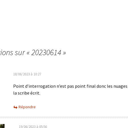
xions sur «
20230614
»
18/06/2023 à 10:27
Point d’interrogation n’est pas point final donc les nuages
la scribe écrit.
Répondre
19/06/2023 à 05:56