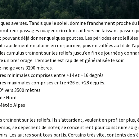
ques averses. Tandis que le soleil domine franchement proche du
ombreux passages nuageux circulent ailleurs ne laissant passer qu
et pouvant déjà donner quelques gouttes. Les périodes ensoleillées
nt rapidement en plaine en mi-journée, puis en vallées au fil de l’a
des cumulus traînent sur les reliefs jusqu’en fin de journée y donn
e un bref orage. L’embellie est rapide et généralisée le soir.
e-neige vers 3200 mètres.
es minimales comprises entre +14 et +16 degrés.
es maximales comprises entre +26 et +28 degrés.
° vers 3500 mètres.
 de Nord.
 Météo Alpes
traînent sur les reliefs. Ils s’attardent, veulent en profiter plus, 
temps, se dépêchent de noter, se concentrent pour construire so
irs. Les autres sont tous partis. Certains très vite, contents de s’é