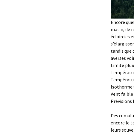
Encore quel
matin, de n
éclaircies 
s’élargisse
tandis que 
averses voir
Limite plui
Températur
Températur
Isotherme 0
Vent faible
Prévisions
Des cumulus 
encore le 
leurs souven