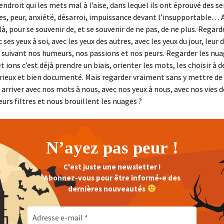
 endroit qui les mets mal à l’aise, dans lequel ils ont éprouvé des 
s, peur, anxiété, désarroi, impuissance devant l’insupportable… A
là, pour se souvenir de, et se souvenir de ne pas, de ne plus. Regard
ses yeux à soi, avec les yeux des autres, avec les yeux du jour, leur
 suivant nos humeurs, nos passions et nos peurs. Regarder les nu
t ions c’est déjà prendre un biais, orienter les mots, les choisir à 
rieux et bien documenté. Mais regarder vraiment sans y mettre de 
rriver avec nos mots à nous, avec nos yeux à nous, avec nos vies de
urs filtres et nous brouillent les nuages ?
N’ayez pas peur !
C'est juste une newsletter !
Abonnez-vous pour être informé•e des
dernières nouveautés