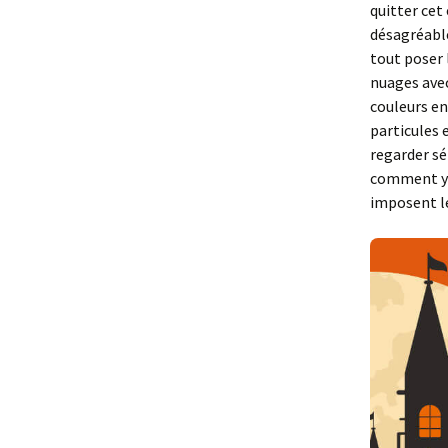
quitter cet
désagréable
tout poser 
nuages avec 
couleurs en
particules e
regarder sé
comment y a
imposent le