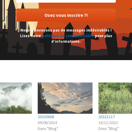
Nous n’envoyons pas de messages indésirables !
Lisez notre
politique de confidentialité
pour plus
d’informations.
20230608
20221117
09/06/2023
18/11/2022
Dans "Blog"
Dans "Blog"