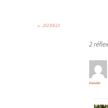
Navigation
←
20230610
des
2 réfle
articles
Danielle