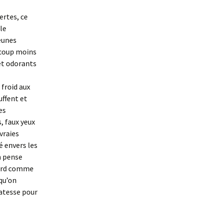
ertes, ce
le
jeunes
ucoup moins
et odorants
 froid aux
uffent et
es
, faux yeux
vraies
é envers les
n pense
egard comme
 qu’on
catesse pour