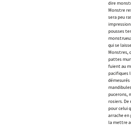
dire monstr
Monstre res
sera peu ra
impressionn
pousses ten
monstrueux 
qui se laiss
Monstres, q
pattes muni
fuient au m
pacifiques 
démesurés q
mandibules,
pucerons, m
rosiers. De
pour celui 
arrache en 
la mettre a