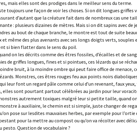
es, mais elles sont des prodiges dans le meilleur sens du terme.
te toujours une façon de voir les choses. Si on dit longues griffes v
ssurant d’autant que la créature fait dans de nombreux cas une tail
ante : plusieurs dizaines de mètres. Mais si on dit sapins avec de 
dres au bout de chaque branche, le montre est tout de suite bea
et même des plus avenants avec ses longs doigts verts, souples 
ent si bien flatter dans le sens du poil.
uand on les décrits comme des êtres fossiles, d’écailles et de sang
es de griffes longues, fines et si pointues, ces lézards qui se récha
oindre bruit, à la moindre ombre qui peut faire office de menace, c
lézards. Monstres, ces êtres rouges feu aux points noirs diaboliques
ui leur font un regard pâle comme celui d’un revenant, faux yeux, 
 elles sont pourtant partout célébrées au jardin pour leur voracit
onstres autrement toxiques malgré leur si petite taille, quand o
 monstre à auxiliaire, le chemin est si simple, juste changer de r
qu’on pose sur lesdites mauvaises herbes, par exemple pour l’ortie
pestant pour la mettre au compost ou qu’on va récolter avec déli
u pesto. Question de vocabulaire ?