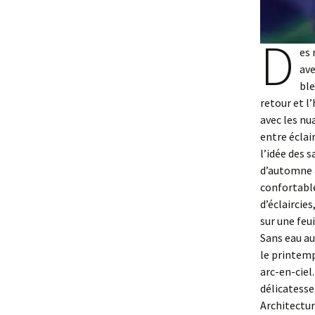
D
es 
ave
ble
retour et l’
avec les nu
entre éclai
l’idée des 
d’automne a
confortable
d’éclaircies
sur une feui
Sans eau au
le printemp
arc-en-ciel.
délicatesse
Architectur