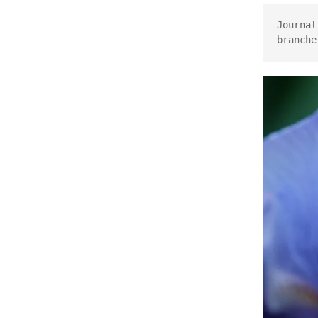
De temps en temps
Journal
branche
En images
E
Chantiers
C