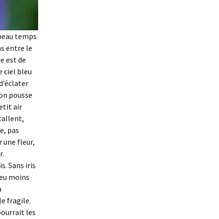
u beau temps
ns entre le
ie est de
e ciel bleu
d’éclater
 on pousse
tit air
tallent,
e, pas
 une fleur,
r.
s. Sans iris
peu moins
a
e fragile.
ourrait les