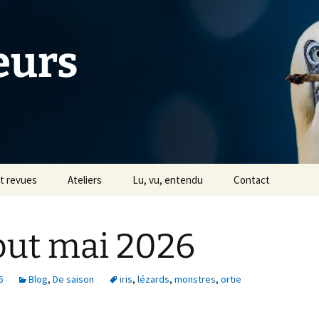
eurs
et revues
Ateliers
Lu, vu, entendu
Contact
Tiers Livre
ut mai 2026
s
Avec Céline Jentzsch
Historique
6
Blog
,
De saison
iris
,
lézards
,
monstres
,
ortie