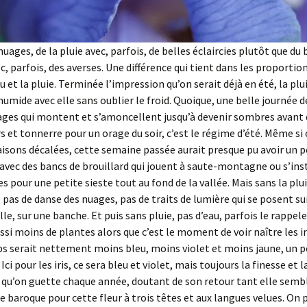
nuages, de la pluie avec, parfois, de belles éclaircies plutôt que d
c, parfois, des averses. Une différence qui tient dans les proportio
u et la pluie. Terminée l’impression qu’on serait déjà en été, la plu
humide avec elle sans oublier le froid. Quoique, une belle journée d
ages qui montent et s’amoncellent jusqu’à devenir sombres avant 
rs et tonnerre pour un orage du soir, c’est le régime d’été. Même si
saisons décalées, cette semaine passée aurait presque pu avoir un pe
vec des bancs de brouillard qui jouent à saute-montagne ou s’ins
s pour une petite sieste tout au fond de la vallée. Mais sans la plui
, pas de danse des nuages, pas de traits de lumière qui se posent sur
lle, sur une banche. Et puis sans pluie, pas d’eau, parfois le rappele
ssi moins de plantes alors que c’est le moment de voir naître les iri
s serait nettement moins bleu, moins violet et moins jaune, un 
 Ici pour les iris, ce sera bleu et violet, mais toujours la finesse et l
 qu’on guette chaque année, doutant de son retour tant elle sembl
e baroque pour cette fleur à trois têtes et aux langues velues. On p