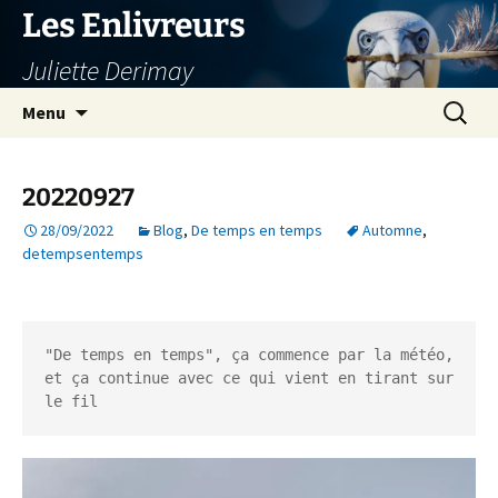
Aller
Les Enlivreurs
au
Juliette Derimay
contenu
Recherc
Menu
20220927
28/09/2022
Blog
,
De temps en temps
Automne
,
detempsentemps
"De temps en temps", ça commence par la météo, 
et ça continue avec ce qui vient en tirant sur 
le fil