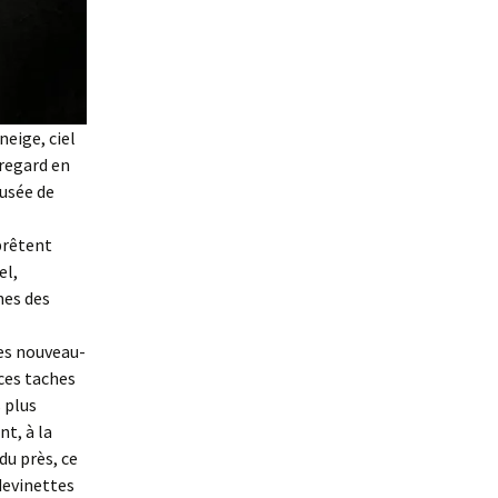
eige, ciel
 regard en
musée de
pprêtent
el,
nes des
les nouveau-
ces taches
 plus
nt, à la
du près, ce
 devinettes