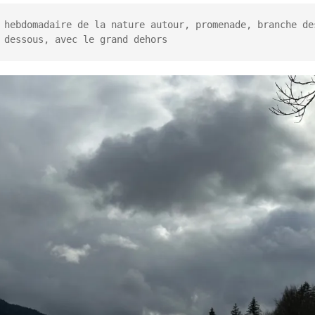
 hebdomadaire de la nature autour, promenade, branche des
 dessous, avec le grand dehors
n commun
hallenge Kenya