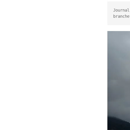
De temps en temps
Journal
branche
En images
E
Chantiers
C