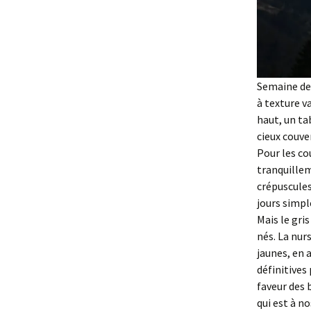
Semaine de 
à texture v
haut, un ta
cieux couve
Pour les co
tranquillem
crépuscules
jours simpl
Mais le gri
nés. La nur
jaunes, en 
définitives
faveur des b
qui est à n