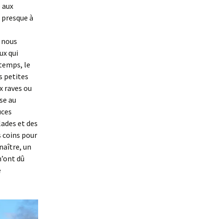
e aux
 presque à
i nous
ux qui
ntemps, le
s petites
x raves ou
se au
uces
ades et des
s coins pour
naître, un
n’ont dû
e