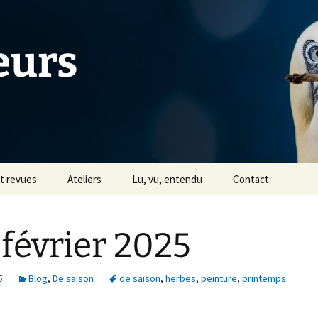
eurs
et revues
Ateliers
Lu, vu, entendu
Contact
Tiers Livre
 février 2025
s
Avec Céline Jentzsch
Historique
5
Blog
,
De saison
de saison
,
herbes
,
peinture
,
printemps