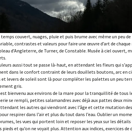
temps couvert, nuages, pluie et puis brume avec même un peu de n
ariable, contrastes et valeurs pour faire une œuvre d’art de chaque
bleau d’Angleterre, de Turner, de Constable. Musée à ciel ouvert, 
rts.
uleurs aussi tout se passe là-haut, en attendant les fleurs qui s’a
ent dans le confort contraint de leurs douillets boutons, arc en ci
 et levers de soleil sont là pour compléter les palettes un peu ter
ement gris.
s est bienvenu aux environs de la mare pour la tranquillité de tous 
serie se rempli, petites salamandres avec déjà aux pattes deux min
attendant les autres qui viendront avec l’âge et cette mutation des
 pour respirer dans l’air et plus du tout dans l’eau. Oublier un mome
rumes, les vues qui portent loin et reposer les yeux sur les détails 
os pieds et qu’on ne voyait plus. Attention aux indices, exercices de