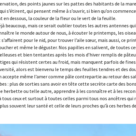
servation, des points jaunes sur les pattes des habitants de la mar
ui s’étirent, qui pensent même à s’ouvrir, si bien qu’on commence
nt en dessous, la couleur de la fleur ou le vert de la feuille.
déjà beaucoup, mais ce serait oublier toutes les autres antennes qu
nnaître le monde autour de nous, à écouter le printemps, les oisea
 s’affairent pour le nid, pour trouver l’aile sœur, mais aussi, ce pri
oucher et même le déguster. Nos papilles en salivent, de toutes ce
lleuses et bien tentantes après les mois d’hiver remplis de pâteu
 tiges qui résistent certes au froid, mais manquent parfois de fines
versité, alors est bienvenu le temps des feuilles tendres et des do
on accepte même l’amer comme pâle contrepartie au retour des sal
bes : plus de sorties sans avoir en tête cette secrète carte des bon
le herbette ou telle autre, apprendre à les connaître et à les recon
ous ceux et surtout à toutes celles parmi tous nos ancêtres qui 
, plus souvent leur santé et celle de leurs proches qu’à ces herbes d