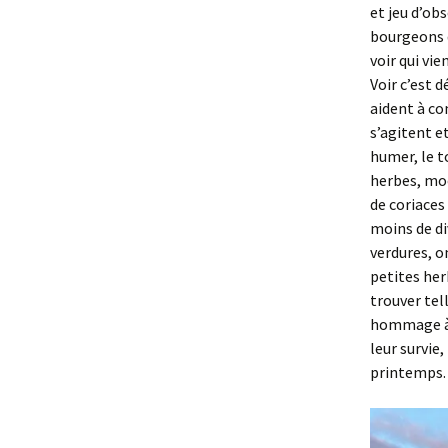
et jeu d’ob
bourgeons q
voir qui vie
Voir c’est 
aident à co
s’agitent et
humer, le t
herbes, moe
de coriaces
moins de di
verdures, 
petites her
trouver tel
hommage à t
leur survie
printemps.