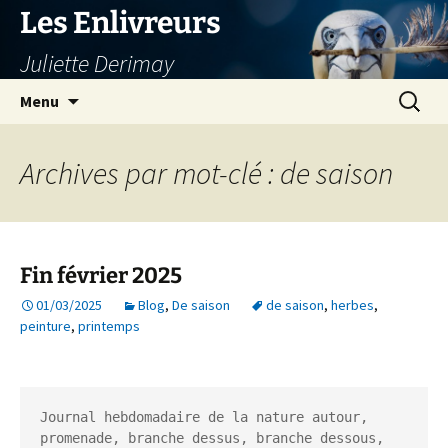
Aller
Les Enlivreurs
au
Juliette Derimay
contenu
Recherc
Menu
Archives par mot-clé : de saison
Fin février 2025
01/03/2025
Blog
,
De saison
de saison
,
herbes
,
peinture
,
printemps
Journal hebdomadaire de la nature autour, 
promenade, branche dessus, branche dessous, 