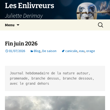
Aller
Les Enlivreurs
au
Juliette Derimay
contenu
Recherc
Menu
Fin juin 2026
01/07/2026
Blog
,
De saison
canicule
,
eau
,
orage
Journal hebdomadaire de la nature autour, 
promenade, branche dessus, branche dessous, 
avec le grand dehors