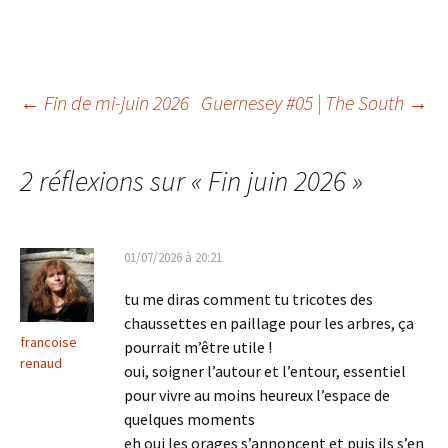
Navigation
←
Fin de mi-juin 2026
Guernesey #05 | The South
→
des
2 réflexions sur «
Fin juin 2026
»
articles
01/07/2026 à 20:21
tu me diras comment tu tricotes des
chaussettes en paillage pour les arbres, ça
francoise
pourrait m’être utile !
renaud
oui, soigner l’autour et l’entour, essentiel
pour vivre au moins heureux l’espace de
quelques moments
eh oui les orages s’annoncent et puis ils s’en